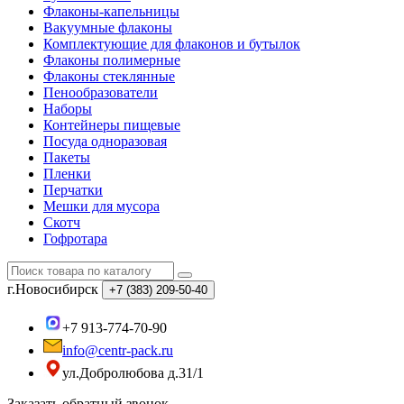
Флаконы-капельницы
Вакуумные флаконы
Комплектующие для флаконов и бутылок
Флаконы полимерные
Флаконы стеклянные
Пенообразователи
Наборы
Контейнеры пищевые
Посуда одноразовая
Пакеты
Пленки
Перчатки
Мешки для мусора
Скотч
Гофротара
г.Новосибирск
+7 (383)
209-50-40
+7 913-774-70-90
info@centr-pack.ru
ул.Добролюбова д.31/1
Заказать обратный звонок