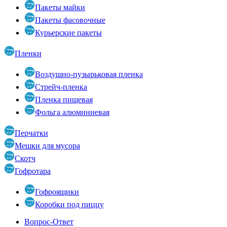
Пакеты майки
Пакеты фасовочные
Курьерские пакеты
Пленки
Воздушно-пузырьковая пленка
Стрейч-пленка
Пленка пищевая
Фольга алюминиевая
Перчатки
Мешки для мусора
Скотч
Гофротара
Гофроящики
Коробки под пиццу
Вопрос-Ответ